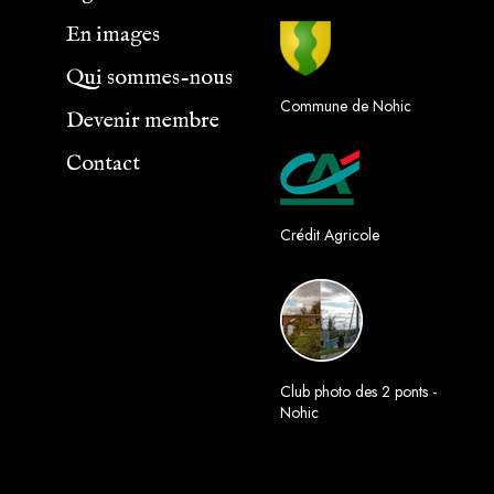
b
a
o
g
En images
o
r
Qui sommes-nous
k
a
Commune de Nohic
m
Devenir membre
Contact
Crédit Agricole
Club photo des 2 ponts -
Nohic