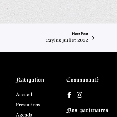
Next Post
Caylus juillet 2022
Navigation
Communauté
F
I
Accueil
a
n
Prestations
c
s
Nos partenaires
e
t
Agenda