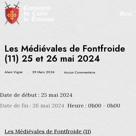
Menu
O
p
e
n
M
e
Les Médiévales de Fontfroide
n
u
(11) 25 et 26 mai 2024
Alain Vigier
29 Mars 2024
Aucun Commentaire
Date de début :
25 mai 2024
Date de fin :
26 mai 2024
Heure :
0h00 - 0h00
Les Médiévales de Fontfroide (11)