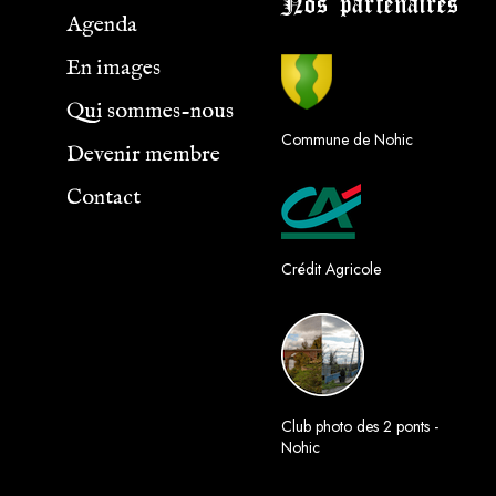
Nos partenaires
e
t
Agenda
b
a
o
g
En images
o
r
Qui sommes-nous
k
a
Commune de Nohic
m
Devenir membre
Contact
Crédit Agricole
Club photo des 2 ponts -
Nohic