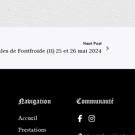
Next Post
es de Fontfroide (11) 25 et 26 mai 2024
Navigation
Communauté
F
I
Accueil
a
n
Prestations
c
s